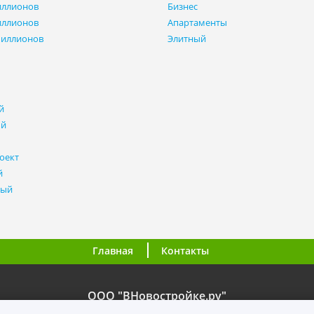
иллионов
Бизнес
иллионов
Апартаменты
миллионов
Элитный
й
ый
оект
й
ный
Главная
Контакты
ООО "ВНовостройке.ру"