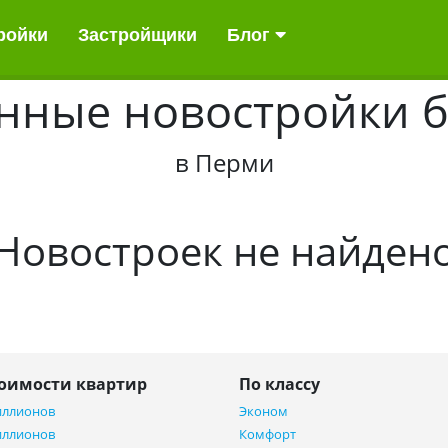
ройки
Застройщики
Блог
нные новостройки б
в Перми
Новостроек не найден
тоимости квартир
По классу
иллионов
Эконом
иллионов
Комфорт