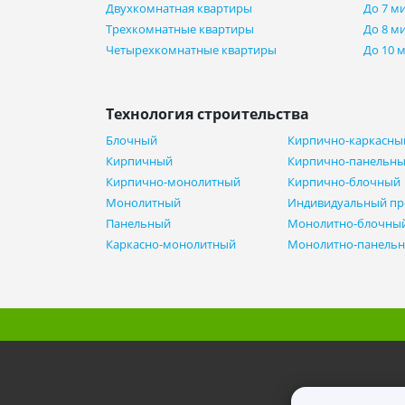
Двухкомнатная квартиры
До 7 м
Трехкомнатные квартиры
До 8 м
Четырехкомнатные квартиры
До 10 
Технология строительства
Блочный
Кирпично-каркасны
Кирпичный
Кирпично-панельн
Кирпично-монолитный
Кирпично-блочный
Монолитный
Индивидуальный пр
Панельный
Монолитно-блочны
Каркасно-монолитный
Монолитно-панель